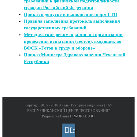
требований к физической подготовленности
граждан Российской Федерации
Приказ о допуске к выполнению норм ГТО
Правила заполнения протокола выполнения
государственных требований
Методические рекомендация по организации
проведения испытаний (тестов), входящих во
ВФСК «Готов к труду и обороне»
Приказ Министра Здравоохранения Чеченской
Республики
Copyright 2015 - 2016 Авада | Все права защищены | ГБУ
"РЕСПУБЛИКАНСКИЙ ЦЕНТР ТЕСТИРОВАНИЯ" |
Разработка Сайта
IT WORLD ART
Instagram